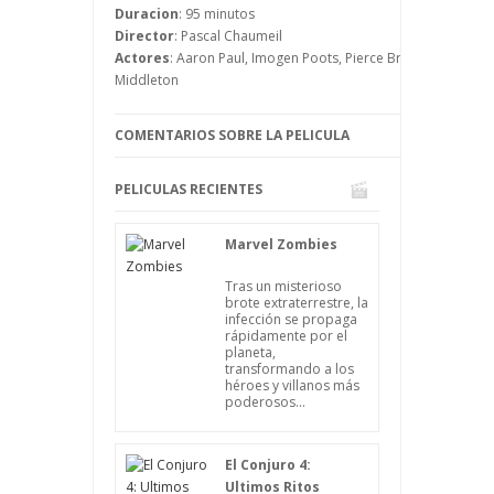
La idea que tienen es prestarse ayuda
Duracion
: 95 minutos
mutua hasta San Valentín, pues a todos
Director
: Pascal Chaumeil
les parece muy triste pasar solos ese día.
Actores
: Aaron Paul, Imogen Poots, Pierce Brosnan, Rosamu
Middleton
COMENTARIOS SOBRE LA PELICULA
PELICULAS RECIENTES
Marvel Zombies
Tras un misterioso
brote extraterrestre, la
infección se propaga
rápidamente por el
planeta,
transformando a los
héroes y villanos más
poderosos...
El Conjuro 4:
Ultimos Ritos