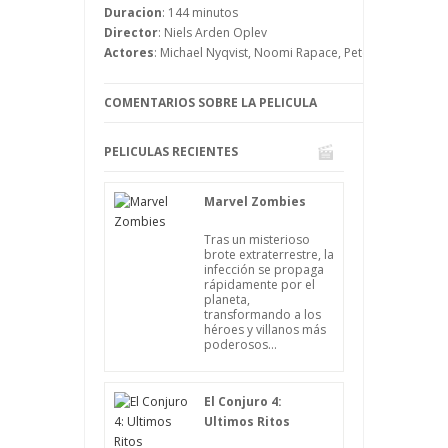
mujer, Lisbeth Salander, que también es
Duracion
: 144 minutos
investigadora y que tiene un carácter
Director
: Niels Arden Oplev
imposible que se caracteriza por ser
Actores
: Michael Nyqvist, Noomi Rapace, Peter Andersson, 
antisocial.
COMENTARIOS SOBRE LA PELICULA
PELICULAS RECIENTES
Marvel Zombies
Tras un misterioso
brote extraterrestre, la
infección se propaga
rápidamente por el
planeta,
transformando a los
héroes y villanos más
poderosos...
El Conjuro 4:
Ultimos Ritos