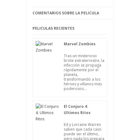
corazón a Draculaura y hacerle daño,
algo que su novio y sus amigas no van a
COMENTARIOS SOBRE LA PELICULA
permitir.
PELICULAS RECIENTES
Marvel Zombies
Tras un misterioso
brote extraterrestre, la
infección se propaga
rápidamente por el
planeta,
transformando a los
héroes y villanos más
poderosos...
El Conjuro 4:
Ultimos Ritos
Ed y Lorraine Warren
saben que cada caso
puede ser el último,
pero nada los prepara