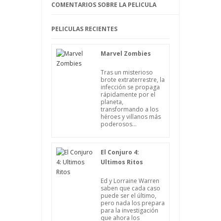
uniendo la experiencia de este cazador y
COMENTARIOS SOBRE LA PELICULA
la fuerza militar de los soldados es
posible que puedan salir vivos de allí.
PELICULAS RECIENTES
Marvel Zombies
Tras un misterioso
brote extraterrestre, la
infección se propaga
rápidamente por el
planeta,
transformando a los
héroes y villanos más
poderosos...
El Conjuro 4:
Ultimos Ritos
Ed y Lorraine Warren
saben que cada caso
puede ser el último,
pero nada los prepara
para la investigación
que ahora los