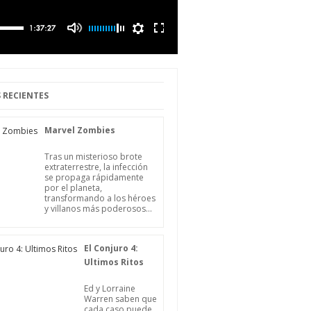
 RECIENTES
Marvel Zombies
Tras un misterioso brote
extraterrestre, la infección
se propaga rápidamente
por el planeta,
transformando a los héroes
y villanos más poderosos...
El Conjuro 4:
Ultimos Ritos
Ed y Lorraine
Warren saben que
cada caso puede