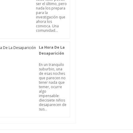
ser el último, pero
nada los prepara
para la
investigación que
ahora los
convoca. Una
comunidad...
La Hora De La
Desaparición
En un tranquilo
suburbio, una
de esas noches
que parecen no
tener nada que
temer, ocurre
algo
impensable:
diecisiete niños
desaparecen de
sus...