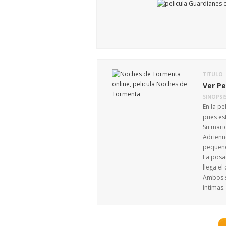
TITULO
Ver Pe
SINOPSI
En la p
pues es
Su marid
Adrienn
pequeño
La posad
llega el
Ambos s
íntimas.