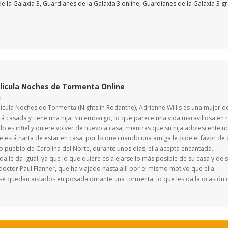
licula Noches de Tormenta Online
S
elicula Noches de Tormenta (Nights in Rodanthe), Adrienne Willis es una mujer 
tá casada y tiene una hija. Sin embargo, lo que parece una vida maravillosa en
o es infiel y quiere volver de nuevo a casa, mientras que su hija adolescente n
e está harta de estar en casa, por lo que cuando una amiga le pide el favor d
 pueblo de Carolina del Norte, durante unos días, ella acepta encantada.
a le da igual, ya que lo que quiere es alejarse lo más posible de su casa y de
 doctor Paul Flanner, que ha viajado hasta allí por el mismo motivo que ella.
e quedan aislados en posada durante una tormenta, lo que les da la ocasión 