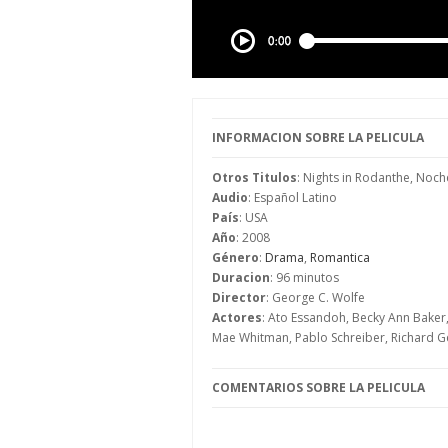
INFORMACION SOBRE LA PELICULA
Otros Titulos
: Nights in Rodanthe, Noc
Audio
: Español Latino
País
: USA
Año
: 2008
Género
:
Drama
,
Romantica
Duracion
: 96 minutos
Director
: George C. Wolfe
Actores
: Ato Essandoh, Becky Ann Baker,
Mae Whitman, Pablo Schreiber, Richard Ger
COMENTARIOS SOBRE LA PELICULA