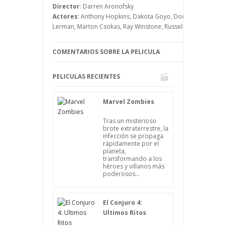
del diluvio que viene.
Director
: Darren Aronofsky
Actores
: Anthony Hopkins, Dakota Goyo, Douglas Booth, Em
Lerman, Marton Csokas, Ray Winstone, Russell Crowe
COMENTARIOS SOBRE LA PELICULA
PELICULAS RECIENTES
Marvel Zombies
Tras un misterioso
brote extraterrestre, la
infección se propaga
rápidamente por el
planeta,
transformando a los
héroes y villanos más
poderosos...
El Conjuro 4:
Ultimos Ritos