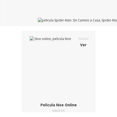
TITULO
Ver
Pelicula Noe Online
SINOPSIS
Esta película Noe (Noah) es la enésima