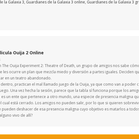
licula Ouija 2 Online
S
ilm The Ouija Experiment 2: Theatre of Death, un grupo de amigos nos sabe cóm
 se les ocurre un plan que mezcla miedo y diversión a partes iguales. Deciden 
rar en un teatro abandonado.
 dentro, practican el mal llamado juego de la Ouija, ya que como van a poder 
uego. Una vez hecha la sesión, parece que la tabla sí funciona porque los amig
o es un ente que pertenece a otro mundo, una especie de presencia maligna que
el cual está cerrado. Los amigos no pueden salir, por lo que si quieren sobrevi
 pueden deshacer de esa presencia maligna cuyo objetivo es matarlos a todos
alguno vivo de allí?