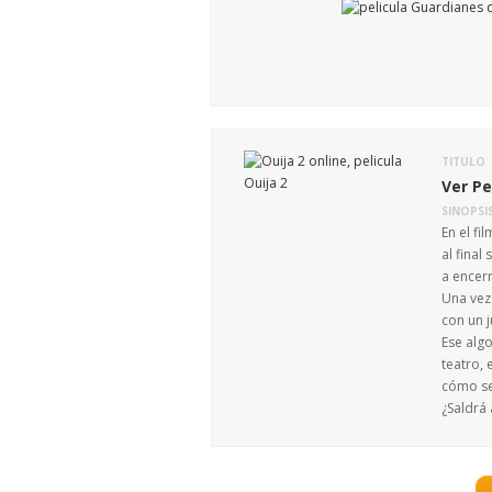
TITULO
Ver Pe
SINOPSI
En el f
al final
a encer
Una vez
con un j
Ese alg
teatro, 
cómo se
¿Saldrá 