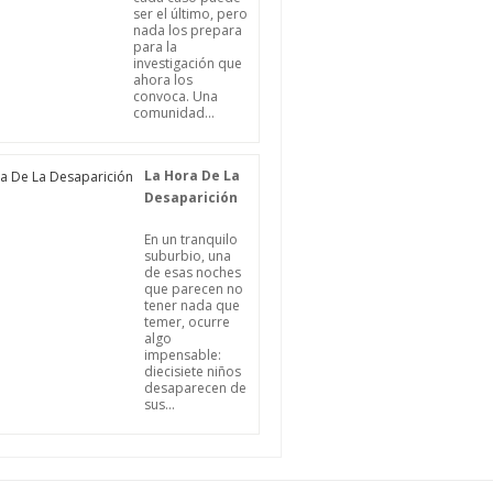
ser el último, pero
nada los prepara
para la
investigación que
ahora los
convoca. Una
comunidad...
La Hora De La
Desaparición
En un tranquilo
suburbio, una
de esas noches
que parecen no
tener nada que
temer, ocurre
algo
impensable:
diecisiete niños
desaparecen de
sus...