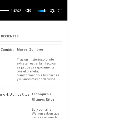
 RECIENTES
Marvel Zombies
Tras un misterioso brote
extraterrestre, la infección
se propaga rápidamente
por el planeta,
transformando a los héroes
y villanos más poderosos...
El Conjuro 4:
Ultimos Ritos
Ed y Lorraine
Warren saben que
cada caso puede