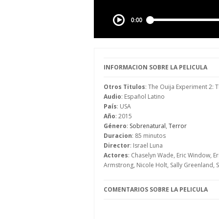
INFORMACION SOBRE LA PELICULA
Otros Titulos
: The Ouija Experiment 2: 
Audio
: Español Latino
País
: USA
Año
: 2015
Género
:
Sobrenatural
,
Terror
Duracion
: 85 minutos
Director
: Israel Luna
Actores
: Chaselyn Wade, Eric Window, Eric
Armstrong, Nicole Holt, Sally Greenland
COMENTARIOS SOBRE LA PELICULA