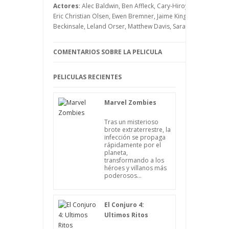
tarda en llegar a la base, sumiendo en un
Actores
: Alec Baldwin, Ben Affleck, Cary-Hiroyuki Tagawa, 
gran estado de tristeza a Evelyn y a su
Eric Christian Olsen, Ewen Bremner, Jaime King, Jennifer Garne
querido Danny.
Beckinsale, Leland Orser, Matthew Davis, Sara Rue, Tom Size
COMENTARIOS SOBRE LA PELICULA
PELICULAS RECIENTES
Marvel Zombies
Tras un misterioso
brote extraterrestre, la
infección se propaga
rápidamente por el
planeta,
transformando a los
héroes y villanos más
poderosos...
El Conjuro 4:
Ultimos Ritos