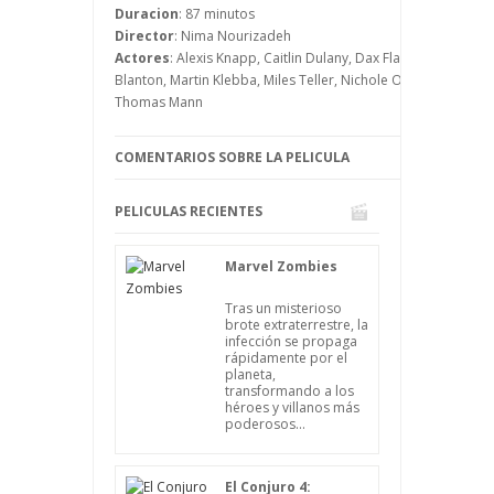
destrucción de proporciones
Duracion
: 87 minutos
apocalípticas, que al final conseguirá que
Director
: Nima Nourizadeh
los chicos sean populares, aunque no
Actores
: Alexis Knapp, Caitlin Dulany, Dax Flame, Jillian Rey
como ellos querían en un principio al
Blanton, Martin Klebba, Miles Teller, Nichole O'Connor, Oliv
organizar la fiesta.
Thomas Mann
COMENTARIOS SOBRE LA PELICULA
PELICULAS RECIENTES
Marvel Zombies
Tras un misterioso
brote extraterrestre, la
infección se propaga
rápidamente por el
planeta,
transformando a los
héroes y villanos más
poderosos...
El Conjuro 4: