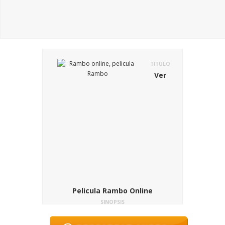
TITULO
Ver
Pelicula Rambo Online
SINOPSIS
John Rambo es un antiguo boina verde al
que le está costando mucho reintegrarse