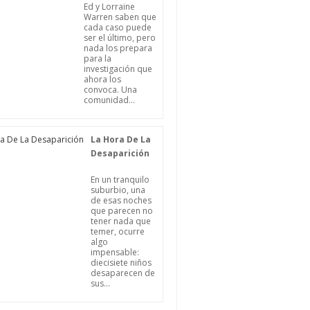
Ed y Lorraine
Warren saben que
cada caso puede
ser el último, pero
nada los prepara
para la
investigación que
ahora los
convoca. Una
comunidad...
La Hora De La
Desaparición
En un tranquilo
suburbio, una
de esas noches
que parecen no
tener nada que
temer, ocurre
algo
impensable:
diecisiete niños
desaparecen de
sus...