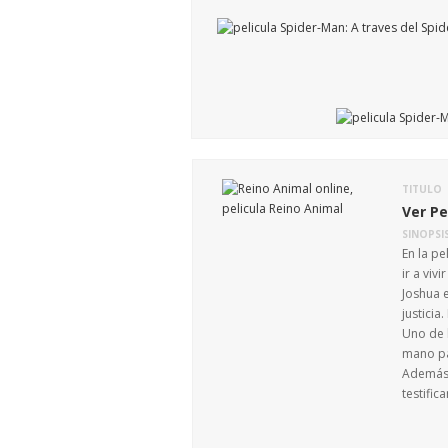
TITULO
Ver Pe
SINOPSI
En la pe
ir a viv
Joshua e
justicia
Uno de l
mano par
Además d
testific