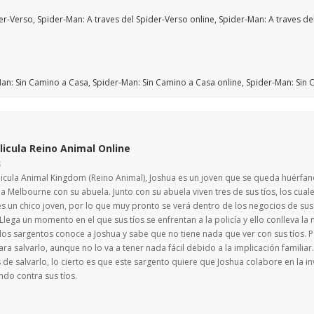
licula Reino Animal Online
S
licula Animal Kingdom (Reino Animal), Joshua es un joven que se queda huérfan
ir a Melbourne con su abuela. Junto con su abuela viven tres de sus tíos, los cual
s un chico joven, por lo que muy pronto se verá dentro de los negocios de sus t
. Llega un momento en el que sus tíos se enfrentan a la policía y ello conlleva la
os sargentos conoce a Joshua y sabe que no tiene nada que ver con sus tíos. P
a salvarlo, aunque no lo va a tener nada fácil debido a la implicación familiar.
e salvarlo, lo cierto es que este sargento quiere que Joshua colabore en la i
ando contra sus tíos.