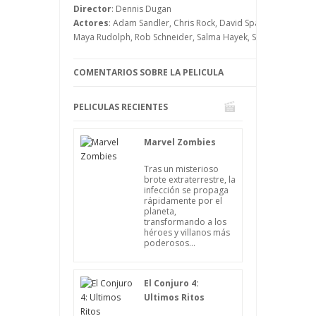
por eso les van a pedir que maduren de
Director
: Dennis Dugan
una vez, algo que creemos que es
Actores
: Adam Sandler, Chris Rock, David Spade, Jamie Chun
imposible.
Maya Rudolph, Rob Schneider, Salma Hayek, Steve Buscemi
COMENTARIOS SOBRE LA PELICULA
PELICULAS RECIENTES
Marvel Zombies
Tras un misterioso
brote extraterrestre, la
infección se propaga
rápidamente por el
planeta,
transformando a los
héroes y villanos más
poderosos...
El Conjuro 4:
Ultimos Ritos