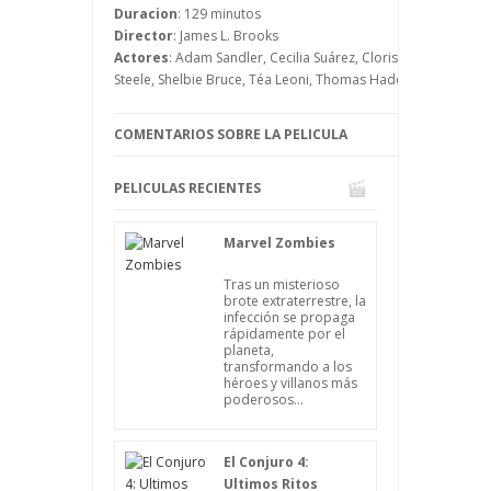
desconocimiento del idioma de Flor, que
Duracion
: 129 minutos
poco a poco irá conociendo la forma de
Director
: James L. Brooks
vida norteamericana.
Actores
: Adam Sandler, Cecilia Suárez, Cloris Leachman, Ia
Steele, Shelbie Bruce, Téa Leoni, Thomas Haden Church, Vict
COMENTARIOS SOBRE LA PELICULA
PELICULAS RECIENTES
Marvel Zombies
Tras un misterioso
brote extraterrestre, la
infección se propaga
rápidamente por el
planeta,
transformando a los
héroes y villanos más
poderosos...
El Conjuro 4:
Ultimos Ritos