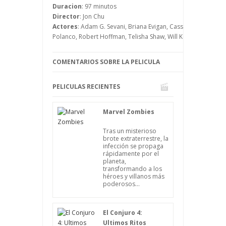
competición de baile alternativo que se
Duracion
: 97 minutos
celebra en las calles de Baltimore, y que
Director
: Jon Chu
está alejada de las competiciones
Actores
: Adam G. Sevani, Briana Evigan, Cassie Ventura, Ch
“oficiales” a las que se enfrentan los
Polanco, Robert Hoffman, Telisha Shaw, Will Kemp
demás alumnos.
COMENTARIOS SOBRE LA PELICULA
PELICULAS RECIENTES
Marvel Zombies
Tras un misterioso
brote extraterrestre, la
infección se propaga
rápidamente por el
planeta,
transformando a los
héroes y villanos más
poderosos...
El Conjuro 4:
Ultimos Ritos