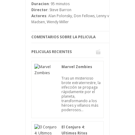
quedará la mujer? Debemos suponer que
Duracion
: 95 minutos
con el hombre, pero la película nos
Director
: Steve Barron
puede deparar muchas sorpresas.
Actores
: Alan Polonsky, Don Fellows, Lenny von Dohlen, Max
Madsen, Wendy Miller
COMENTARIOS SOBRE LA PELICULA
PELICULAS RECIENTES
Marvel Zombies
Tras un misterioso
brote extraterrestre, la
infección se propaga
rápidamente por el
planeta,
transformando a los
héroes y villanos más
poderosos...
El Conjuro 4:
Ultimos Ritos