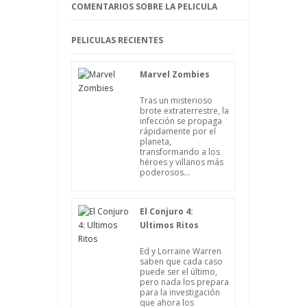
protagonista se enfrenta a una especie de
COMENTARIOS SOBRE LA PELICULA
villano “total”.
PELICULAS RECIENTES
Marvel Zombies
Tras un misterioso
brote extraterrestre, la
infección se propaga
rápidamente por el
planeta,
transformando a los
héroes y villanos más
poderosos...
El Conjuro 4:
Ultimos Ritos
Ed y Lorraine Warren
saben que cada caso
puede ser el último,
pero nada los prepara
para la investigación
que ahora los