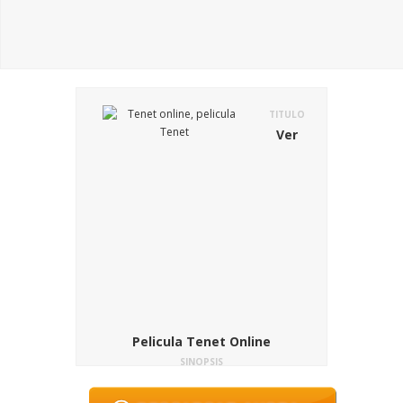
TITULO
Ver
Pelicula Tenet Online
SINOPSIS
¿Cómo luchas contra una persona que
quiere hacer el mal y que se puede mover