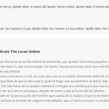
licula The Lorax Online
S
ula The Lorax es un film infantil de animación, que gustará a los más pequeños
rán mejor lo que es la ecología. De hecho, hay personas que dicen que este f
e una película.
orax conocemos a Ted, un joven que vive en un mundo totalmente artificial, en el
ue tiene de que la chica que le gusta le haga caso es enseñarle un árbol, algo
 Ted sale fuera de la ciudad e intentará conseguir una semilla para que nazca 
n ser que vive en el bosque, alejado de todos y que es la voz de los árboles.
ufrirán la persecución del hombre que manda en la ciudad, al que no le intere
se basa en la venta de oxígeno embotellado, que no sería necesario si existies