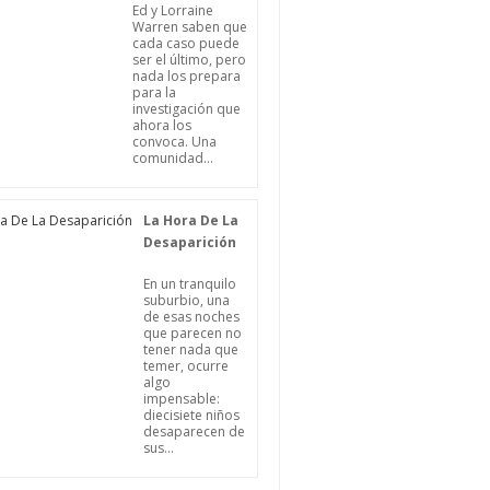
Ed y Lorraine
Warren saben que
cada caso puede
ser el último, pero
nada los prepara
para la
investigación que
ahora los
convoca. Una
comunidad...
La Hora De La
Desaparición
En un tranquilo
suburbio, una
de esas noches
que parecen no
tener nada que
temer, ocurre
algo
impensable:
diecisiete niños
desaparecen de
sus...