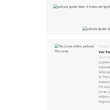
TITULO
Ver Pe
SINOPSI
La pelic
entende
niños qu
En The L
manera q
Por eso,
Lorax, u
Ambos s
negocio 