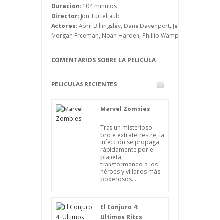
y acuden a una despedida de soltero, en
Duracion
: 104 minutos
la cual tanto el futuro marido como
Director
: Jon Turteltaub
alguno de sus amigos van a tener
Actores
: April Billingsley, Dane Davenport, Jerry Ferrara, K
problemas debido a una bailarina.
Morgan Freeman, Noah Harden, Phillip Wampler, Ric Reitz, R
COMENTARIOS SOBRE LA PELICULA
PELICULAS RECIENTES
Marvel Zombies
Tras un misterioso
brote extraterrestre, la
infección se propaga
rápidamente por el
planeta,
transformando a los
héroes y villanos más
poderosos...
El Conjuro 4:
Ultimos Ritos