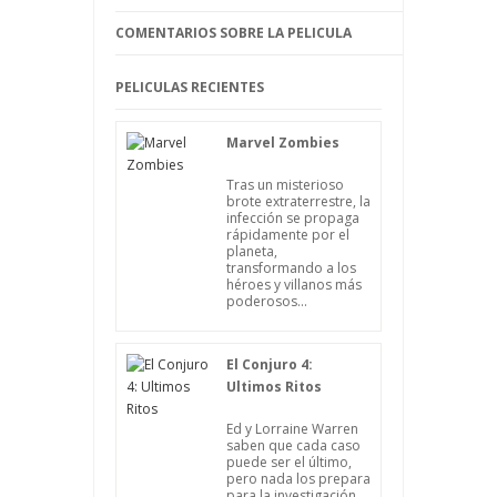
códigos militares de los rusos. Aquí es
COMENTARIOS SOBRE LA PELICULA
donde Nash pierde el juicio por
completo, confundiendo la realidad con
la ficción, por lo que tuvo que alejarse de
PELICULAS RECIENTES
todo para recuperarse.
Marvel Zombies
Tras un misterioso
brote extraterrestre, la
infección se propaga
rápidamente por el
planeta,
transformando a los
héroes y villanos más
poderosos...
El Conjuro 4:
Ultimos Ritos
Ed y Lorraine Warren
saben que cada caso
puede ser el último,
pero nada los prepara
para la investigación