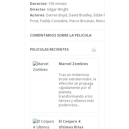
que llegar hasta el pub no sea un
Duracion
: 105 minuto
problema para ellos, pues tienen que
Director
: Edgar Wright
solucionar algo mucho más importante,
Actores
: Darren Boyd, David Bradley, Eddie Marsan, Mark H
que pone en juego el futuro de la
Frost, Paddy Considine, Pierce Brosnan, Reece Shearsmith,
humanidad.
COMENTARIOS SOBRE LA PELICULA
PELICULAS RECIENTES
Marvel Zombies
Tras un misterioso
brote extraterrestre, la
infección se propaga
rápidamente por el
planeta,
transformando a los
héroes y villanos más
poderosos...
El Conjuro 4:
Ultimos Ritos