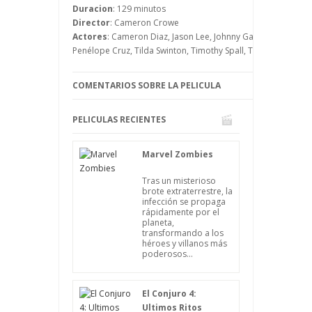
es imposible porque está muerta, por lo
Duracion
: 129 minutos
que David piensa que ha perdido el juicio
Director
: Cameron Crowe
o que alguien está conspirando contra él.
Actores
: Cameron Diaz, Jason Lee, Johnny Galecki, Ken Leun
Penélope Cruz, Tilda Swinton, Timothy Spall, Tom Cruise
COMENTARIOS SOBRE LA PELICULA
PELICULAS RECIENTES
Marvel Zombies
Tras un misterioso
brote extraterrestre, la
infección se propaga
rápidamente por el
planeta,
transformando a los
héroes y villanos más
poderosos...
El Conjuro 4:
Ultimos Ritos