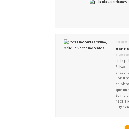
TITULO
Ver Pe
SINOPSI
En la p
Salvado
encuentr
Por si n
en plen
que un 
Su mala 
hace a 
lugar en