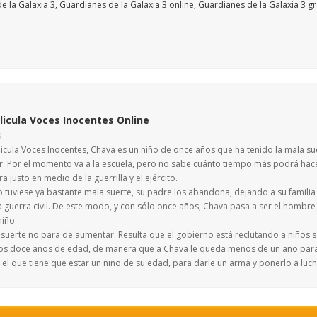
licula Voces Inocentes Online
S
elicula Voces Inocentes, Chava es un niño de once años que ha tenido la mala s
r. Por el momento va a la escuela, pero no sabe cuánto tiempo más podrá hacerl
a justo en medio de la guerrilla y el ejército.
o tuviese ya bastante mala suerte, su padre los abandona, dejando a su famili
a guerra civil. De este modo, y con sólo once años, Chava pasa a ser el hombre
niño.
suerte no para de aumentar. Resulta que el gobierno está reclutando a niños so
los doce años de edad, de manera que a Chava le queda menos de un año para q
 el que tiene que estar un niño de su edad, para darle un arma y ponerlo a lucha