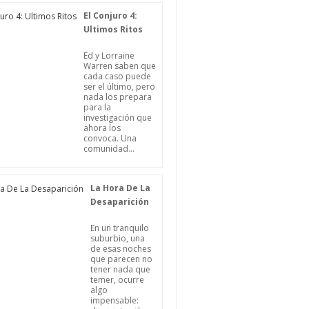
El Conjuro 4:
Ultimos Ritos
Ed y Lorraine
Warren saben que
cada caso puede
ser el último, pero
nada los prepara
para la
investigación que
ahora los
convoca. Una
comunidad...
La Hora De La
Desaparición
En un tranquilo
suburbio, una
de esas noches
que parecen no
tener nada que
temer, ocurre
algo
impensable: