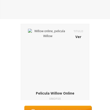
TITULO
Ver
Pelicula Willow Online
SINOPSIS
La reina Bavmorda es una malvada
hechicera que tiene a mucha gente