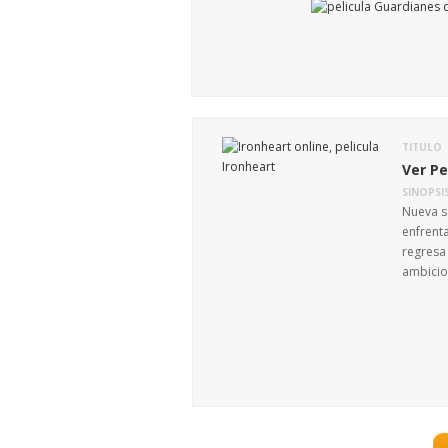
TITULO
Ver Pe
SINOPSI
Nueva s
enfrenta
regresa 
ambicio