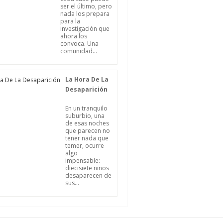
ser el último, pero
nada los prepara
para la
investigación que
ahora los
convoca. Una
comunidad...
La Hora De La
Desaparición
En un tranquilo
suburbio, una
de esas noches
que parecen no
tener nada que
temer, ocurre
algo
impensable:
diecisiete niños
desaparecen de
sus...