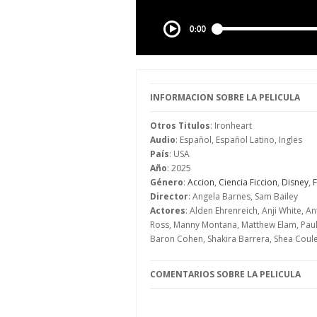
INFORMACION SOBRE LA PELICULA
Otros Titulos
: Ironheart
Audio
: Español, Español Latino, Ingles
País
: USA
Año
: 2025
Género
:
Accion
,
Ciencia Ficcion
,
Disney
,
F
Director
: Angela Barnes, Sam Bailey
Actores
: Alden Ehrenreich, Anji White, 
Ross, Manny Montana, Matthew Elam, Paul
Baron Cohen, Shakira Barrera, Shea Coule
COMENTARIOS SOBRE LA PELICULA