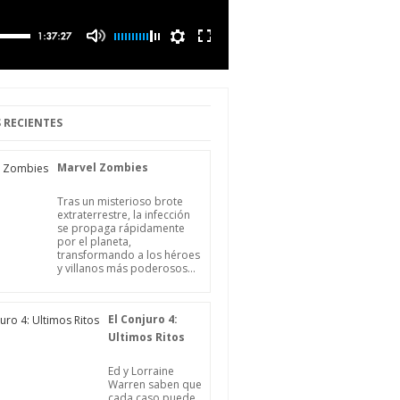
 RECIENTES
Marvel Zombies
Tras un misterioso brote
extraterrestre, la infección
se propaga rápidamente
por el planeta,
transformando a los héroes
y villanos más poderosos...
El Conjuro 4:
Ultimos Ritos
Ed y Lorraine
Warren saben que
cada caso puede