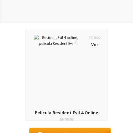
TITULO
Ver
Pelicula Resident Evil 4 Online
SINOPSIS
Penúltima entrega de una de las sagas de
zombies más aclamadas en todo el